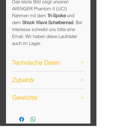
Das letzte Bild zeigt unseren
AVENGER Phantom II (UCI)
Rahmen mit dem
Tri-Spoke
und
dem
Shock Wave Scheibenrad
. Bei
Interesse schreibt uns bitte eine
Email. Wir haben diese Laufräder
auch im Lager.
Technische Daten
Wettkampferprobte Laufräder für
Zubehör
Training, Radrennen und
Zeitfahren
bei Auswahl der 25mm Reifen
Typ: Clincher Felge für
Gewichte
inkl. Latex Schlauch
Faltreifen
von 23mm bis 28mm
und Ventilverlängerung
Reifenbreite
Gewicht: 1710g*
inkl. Spannachse zum Schrauben
Felgenhöhe Clincher:
70mm
Zulässiges Gesamtgewicht 115
am Vorderrad
vorne und
80mm
hinten
kg
inkl. zwei Jahren Gewährleistung
Felgenbreite: 26mm
* Eigene Messung mit ZFX Aero/DT
durch Deutschen Hersteller
Clincher Laufräder mit