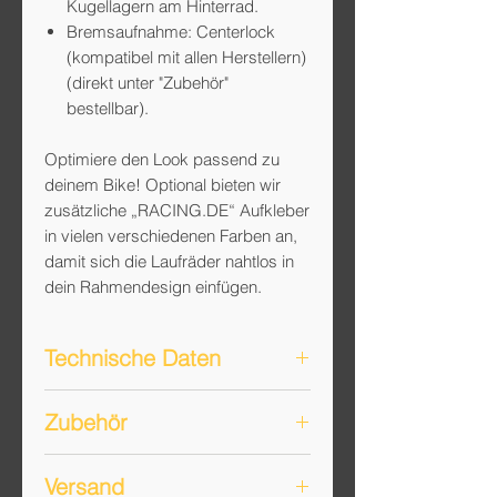
Kugellagern am Hinterrad.
Bremsaufnahme: Centerlock
(kompatibel mit allen Herstellern)
(direkt unter "Zubehör"
bestellbar).
Optimiere den Look passend zu
deinem Bike! Optional bieten wir
zusätzliche „RACING.DE“ Aufkleber
in vielen verschiedenen Farben an,
damit sich die Laufräder nahtlos in
dein Rahmendesign einfügen.
Technische Daten
Gewicht: 1240g *
Zubehör
Hookless Clincher Felge für
Tubeless Falt-/Drahtreifen von
inkl. Alu-Freilauf Shimano oder
28mm bis 40mm Reifenbreite
Versand
SRAM bis 12-fach