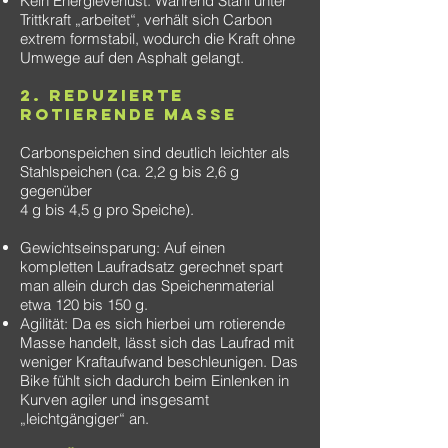
Kein Energieverlust: Während Stahl unter
Trittkraft „arbeitet“, verhält sich Carbon
extrem formstabil, wodurch die Kraft ohne
Umwege auf den Asphalt gelangt.
2. Reduzierte
rotierende Masse
Carbonspeichen sind deutlich leichter als
Stahlspeichen (ca. 2,2 g bis 2,6 g
gegenüber
4 g bis 4,5 g pro Speiche).
Gewichtseinsparung: Auf einen
kompletten Laufradsatz gerechnet spart
man allein durch das Speichenmaterial
etwa 120 bis 150 g.
Agilität: Da es sich hierbei um rotierende
Masse handelt, lässt sich das Laufrad mit
weniger Kraftaufwand beschleunigen. Das
Bike fühlt sich dadurch beim Einlenken in
Kurven agiler und insgesamt
„leichtgängiger“ an.